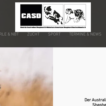
RLE & NBT
ZUCHT
SPORT
TERMINE & NEWS
Der Austral
Shepher